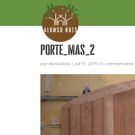
porte_mas_2
par
alonsobois
|
Juil 15, 2015
|
0 commentaires