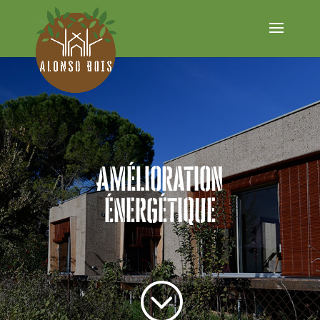
Amélioration
énergétique
;