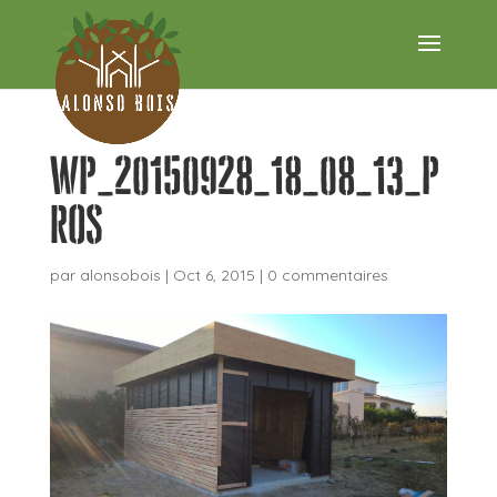
wp_20150928_18_08_13_p
roS
par
alonsobois
|
Oct 6, 2015
|
0 commentaires