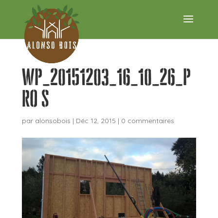
wp_20151203_16_10_26_p
ro s
par
alonsobois
|
Déc 12, 2015
|
0 commentaires