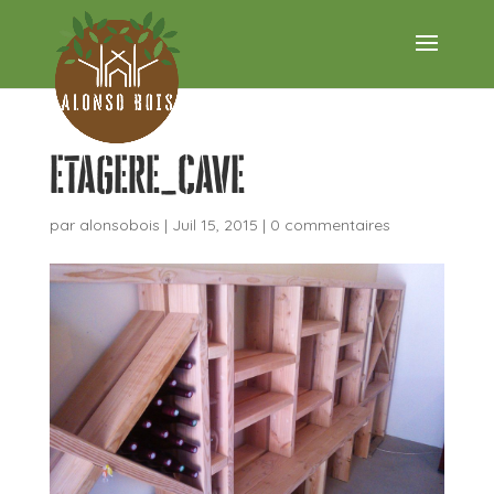
etagere_cave
par
alonsobois
|
Juil 15, 2015
|
0 commentaires