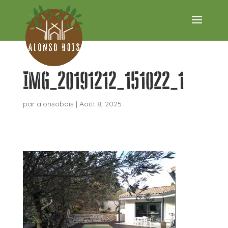
IMG_20191212_151022_1
par
alonsobois
|
Août 8, 2025