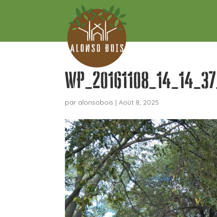
WP_20161108_14_14_37
par
alonsobois
|
Août 8, 2025