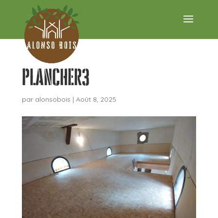
plancher3
par
alonsobois
|
Août 8, 2025