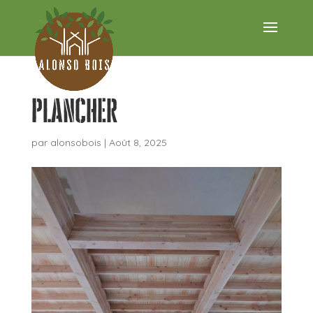
plancher
par
alonsobois
|
Août 8, 2025