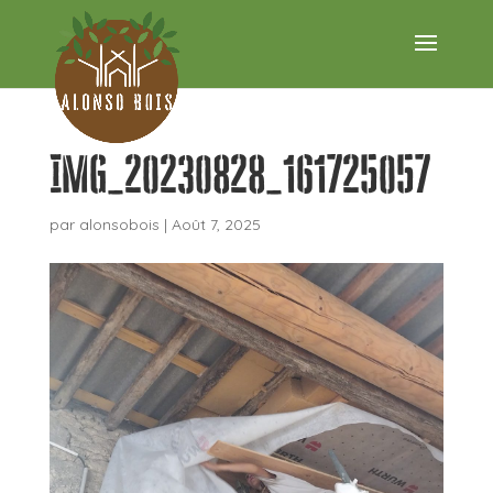
IMG_20230828_161725057
par
alonsobois
|
Août 7, 2025