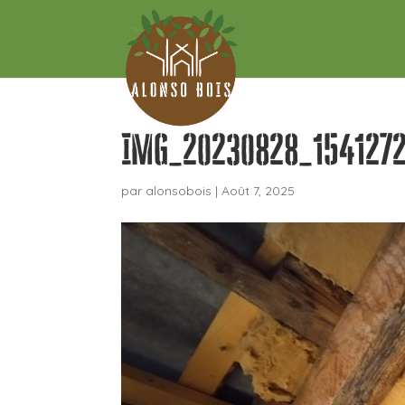
IMG_20230828_1541272
par
alonsobois
|
Août 7, 2025