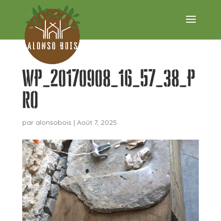
WP_20170908_16_57_38_P
ro
par
alonsobois
|
Août 7, 2025