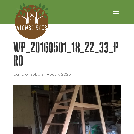
WP_20160501_18_22_33_P
ro
par
alonsobois
|
Août 7, 2025