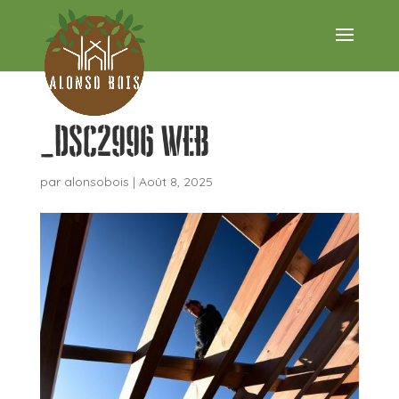
_DSC2996 WEB
par
alonsobois
|
Août 8, 2025