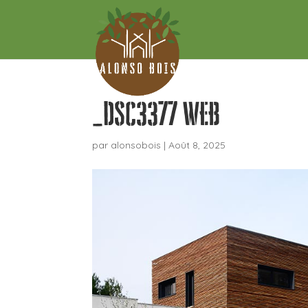
_DSC3377 WEB
par
alonsobois
|
Août 8, 2025