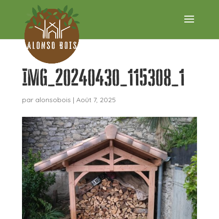
IMG_20240430_115308_1
par
alonsobois
|
Août 7, 2025