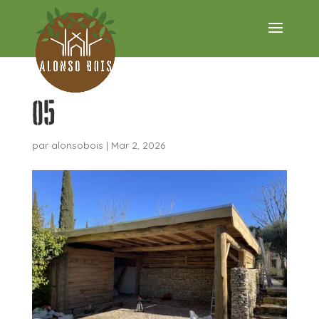
05
par
alonsobois
|
Mar 2, 2026